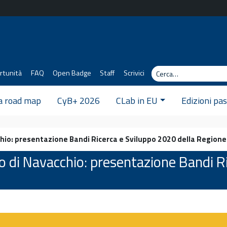
Cerca
rtunità
FAQ
Open Badge
Staff
Scrivici
 a road map
CyB+ 2026
CLab in EU
Edizioni pa
chio: presentazione Bandi Ricerca e Sviluppo 2020 della Region
o di Navacchio: presentazione Bandi Ri