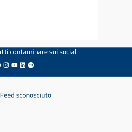
atti contaminare sui social
cebook
Instagram
YouTube
LinkedIn
Spotify
Feed sconosciuto