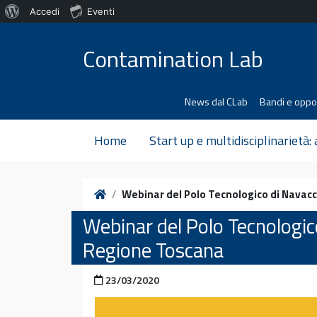
Informazioni
Accedi
Eventi
Vai al contenuto
su
Contamination Lab
WordPress
News dal CLab
Bandi e oppo
Home
Start up e multidisciplinarietà:
Home
Webinar del Polo Tecnologico di Navac
Webinar del Polo Tecnologic
Regione Toscana
Pubblicato il
23/03/2020