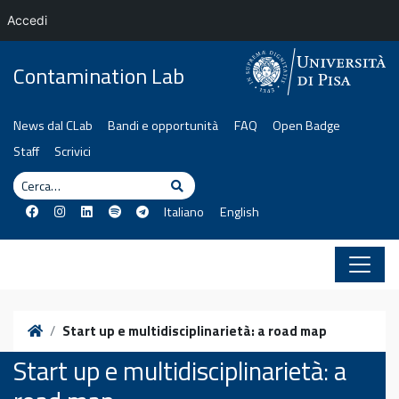
Accedi
Vai al contenuto
Contamination Lab
News dal CLab
Bandi e opportunità
FAQ
Open Badge
Staff
Scrivici
Cerca
Cerca
Italiano
English
Home
Start up e multidisciplinarietà: a road map
Start up e multidisciplinarietà: a