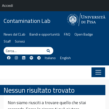
Accedi
Vai al contenuto
Contamination Lab
News dal CLab
Bandi e opportunità
FAQ
Open Badge
Staff
Scrivici
Cerca
Cerca
Italiano
English
Nessun risultato trovato
Non siamo riusciti a trovare quello che stai