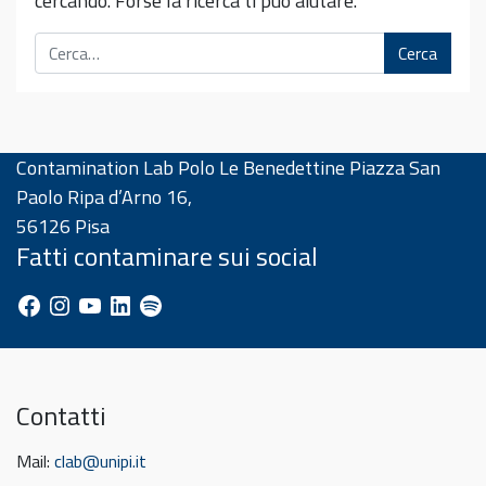
cercando. Forse la ricerca ti può aiutare.
Cerca
Contamination Lab Polo Le Benedettine Piazza San
Paolo Ripa d’Arno 16,
56126 Pisa
Fatti contaminare sui social
Facebook
Instagram
YouTube
LinkedIn
Spotify
Contatti
Mail:
clab@unipi.it