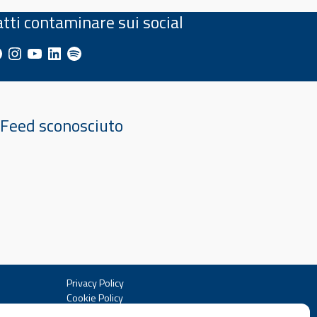
atti contaminare sui social
cebook
Instagram
YouTube
LinkedIn
Spotify
Feed sconosciuto
Privacy Policy
Cookie Policy
Sito web realizzato da
Fabiano Catania