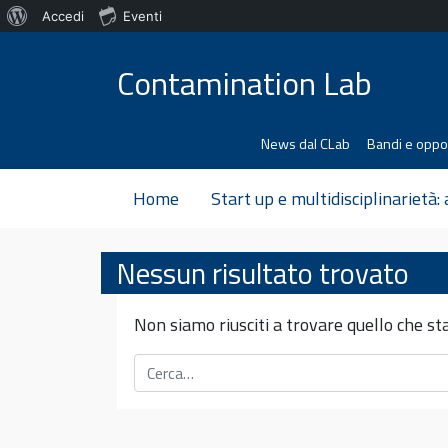
Informazioni
Accedi
Eventi
Vai al contenuto
su
Contamination Lab
WordPress
News dal CLab
Bandi e oppo
Home
Start up e multidisciplinarietà:
Nessun risultato trovato
Non siamo riusciti a trovare quello che sta
Cerca