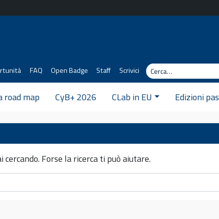
Cerca
rtunità
FAQ
Open Badge
Staff
Scrivici
 a road map
CyB+ 2026
CLab in EU
Edizioni pa
i cercando. Forse la ricerca ti può aiutare.