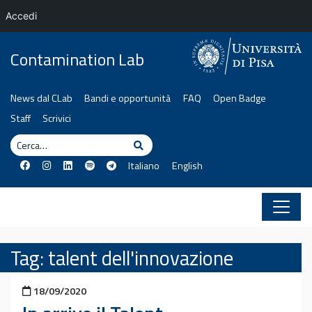
Accedi
Vai al contenuto
Contamination Lab
News dal CLab
Bandi e opportunità
FAQ
Open Badge
Staff
Scrivici
Cerca
Cerca
Italiano
English
Tag:
talent dell'innovazione
Pubblicato il
18/09/2020