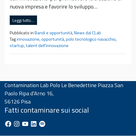
nuova impresa e favorire lo sviluppo…
Leggi tutto…
Pubblicato in
Bandi e opportunità
,
News dal CLab
Tag
innovazione
,
opportunità
,
polo tecnologico navacchio
,
startup
,
talent dell'innovazione
Contamination Lab Polo Le Benedettine Piazza San
Paolo Ripa d’Arno 16,
56126 Pisa
Fatti contaminare sui social
Facebook
Instagram
YouTube
LinkedIn
Spotify