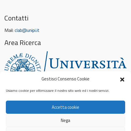
Contatti
Mail:
clab@unipi.it
Area Ricerca
Gestisci Consenso Cookie
Usiamo cookie per ottimizzare il nostro sito web ed i nostri servizi.
Feed sconosciuto
Accetta cookie
Privacy & Cookies: This site uses cookies. By continuing to use this
website, you agree to their use.
To find out more, including how to control cookies, see here:
Nega
Informativa sui cookie
© 2026
Contamination Lab
Privacy Policy