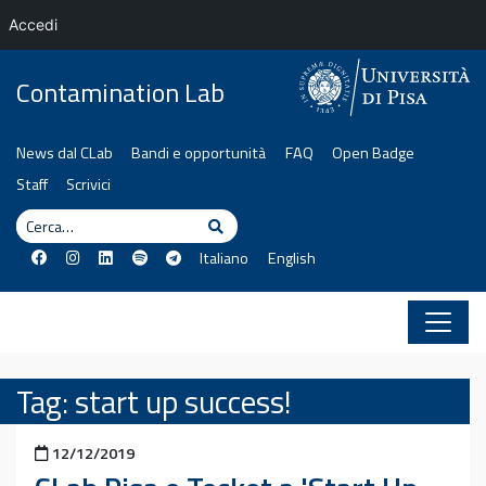
Accedi
Vai al contenuto
Contamination Lab
News dal CLab
Bandi e opportunità
FAQ
Open Badge
Staff
Scrivici
Cerca
Cerca
Italiano
English
Tag:
start up success!
Pubblicato il
12/12/2019