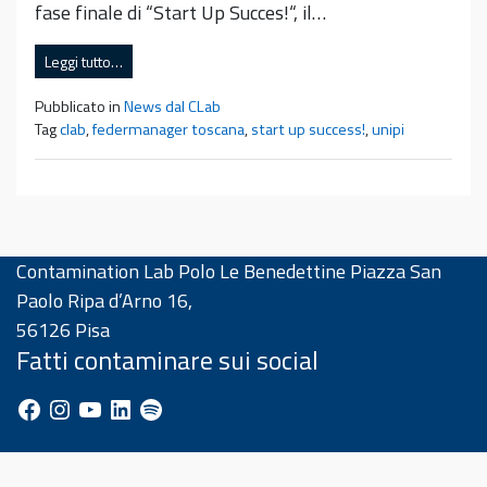
fase finale di “Start Up Succes!“, il…
Leggi tutto…
Pubblicato in
News dal CLab
Tag
clab
,
federmanager toscana
,
start up success!
,
unipi
Contamination Lab Polo Le Benedettine Piazza San
Paolo Ripa d’Arno 16,
56126 Pisa
Fatti contaminare sui social
Facebook
Instagram
YouTube
LinkedIn
Spotify