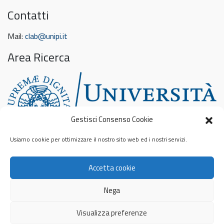
Contatti
Mail:
clab@unipi.it
Area Ricerca
Gestisci Consenso Cookie
Usiamo cookie per ottimizzare il nostro sito web ed i nostri servizi.
Feed sconosciuto
Accetta cookie
Privacy & Cookies: This site uses cookies. By continuing to use this
website, you agree to their use.
To find out more, including how to control cookies, see here:
Nega
Informativa sui cookie
© 2026
Contamination Lab
Privacy Policy
Visualizza preferenze
Cookie Policy
Sito web realizzato da
Fabiano Catania