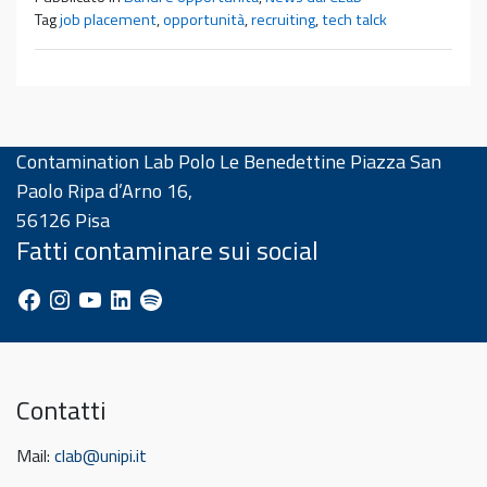
Tag
job placement
,
opportunità
,
recruiting
,
tech talck
Contamination Lab Polo Le Benedettine Piazza San
Paolo Ripa d’Arno 16,
56126 Pisa
Fatti contaminare sui social
Facebook
Instagram
YouTube
LinkedIn
Spotify
Contatti
Mail:
clab@unipi.it