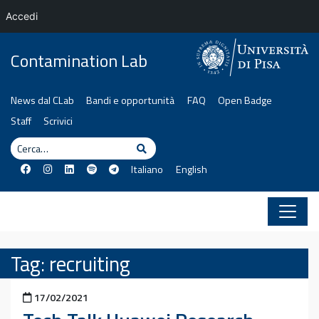
Accedi
Vai al contenuto
Contamination Lab
News dal CLab
Bandi e opportunità
FAQ
Open Badge
Staff
Scrivici
Cerca
Cerca
Italiano
English
Tag:
recruiting
Pubblicato il
17/02/2021