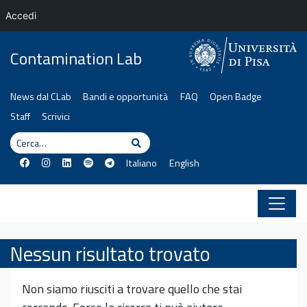
Accedi
Vai al contenuto
Contamination Lab
News dal CLab
Bandi e opportunità
FAQ
Open Badge
Staff
Scrivici
Cerca
Cerca
Italiano
English
Nessun risultato trovato
Non siamo riusciti a trovare quello che stai