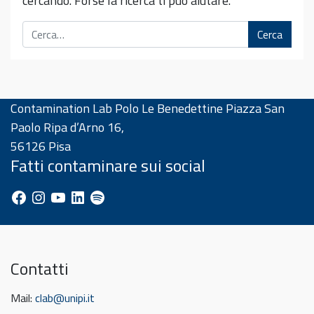
cercando. Forse la ricerca ti può aiutare.
Cerca
Contamination Lab Polo Le Benedettine Piazza San
Paolo Ripa d’Arno 16,
56126 Pisa
Fatti contaminare sui social
Facebook
Instagram
YouTube
LinkedIn
Spotify
Contatti
Mail:
clab@unipi.it