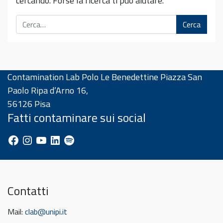
cercando. Forse la ricerca ti può aiutare.
Cerca
Contamination Lab Polo Le Benedettine Piazza San
Paolo Ripa d’Arno 16,
56126 Pisa
Fatti contaminare sui social
Facebook
Instagram
YouTube
LinkedIn
Spotify
Contatti
Mail:
clab@unipi.it