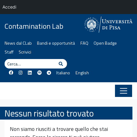
Accedi
Vai al contenuto
Contamination Lab
News dal CLab
Bandi e opportunità
FAQ
Open Badge
Staff
Scrivici
Cerca
Cerca
Italiano
English
Nessun risultato trovato
Non siamo riusciti a trovare quello che stai