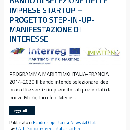
BANDO DI SELEZIONE DELLE
IMPRESE STARTUP –
PROGETTO STEP-IN-UP-
MANIFESTAZIONE DI
INTERESSE
PROGRAMMA MARITTIMO ITALIA-FRANCIA
2014-2020 Il bando intende selezionare idee,
prodotti e servizi imprenditoriali presentati da
nuove Micro, Piccole e Medie…
Leggi tutto…
Pubblicato in
Bandi e opportunità
,
News dal CLab
Tag
CALL
,
francia
,
interreg
,
italia
,
startup