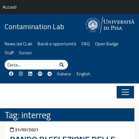
Accedi
Vai al contenuto
Contamination Lab
News dal CLab
Bandi e opportunità
FAQ
Open Badge
Staff
Scrivici
Cerca
Cerca
Italiano
English
Tag:
interreg
Pubblicato il
31/03/2021