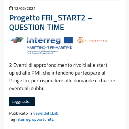
Pubblicato il
12/02/2021
Progetto FRI_START2 –
QUESTION TIME
2 Eventi di approfondimento rivolti alle start
up ed alle PMI, che intendono partecipare al
Progetto, per rispondere alle domande e chiarire
eventuali dubbi…
Leggi tutto…
Pubblicato in
News dal CLab
Tag
interreg
,
opportunità