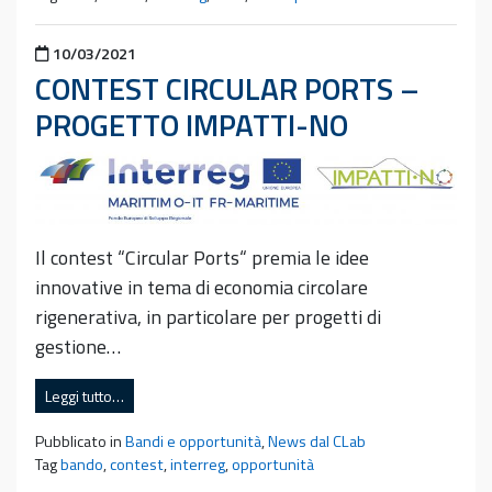
Pubblicato il
10/03/2021
CONTEST CIRCULAR PORTS –
PROGETTO IMPATTI-NO
Il contest “Circular Ports“ premia le idee
innovative in tema di economia circolare
rigenerativa, in particolare per progetti di
gestione…
Leggi tutto…
Pubblicato in
Bandi e opportunità
,
News dal CLab
Tag
bando
,
contest
,
interreg
,
opportunità