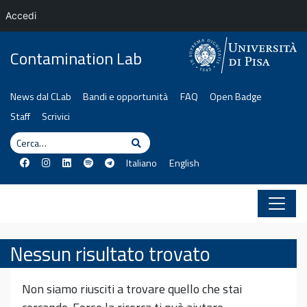
Accedi
Vai al contenuto
Contamination Lab
News dal CLab
Bandi e opportunità
FAQ
Open Badge
Staff
Scrivici
Cerca
Cerca
Italiano
English
Nessun risultato trovato
Non siamo riusciti a trovare quello che stai