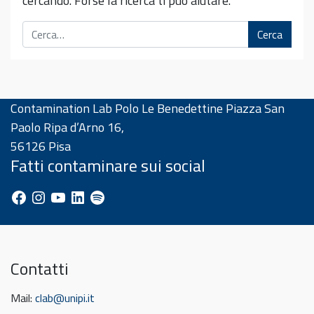
cercando. Forse la ricerca ti può aiutare.
Cerca
Contamination Lab Polo Le Benedettine Piazza San
Paolo Ripa d’Arno 16,
56126 Pisa
Fatti contaminare sui social
Facebook
Instagram
YouTube
LinkedIn
Spotify
Contatti
Mail:
clab@unipi.it