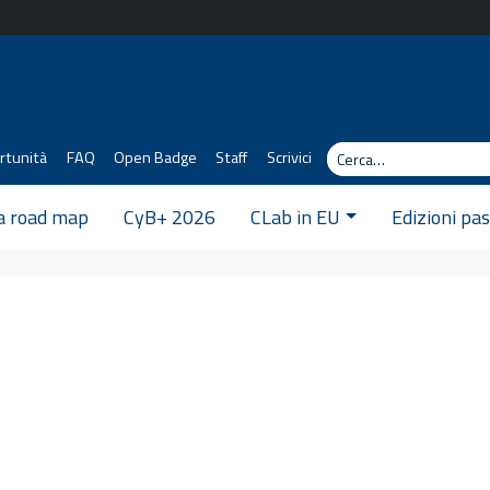
Cerca
rtunità
FAQ
Open Badge
Staff
Scrivici
 a road map
CyB+ 2026
CLab in EU
Edizioni pa