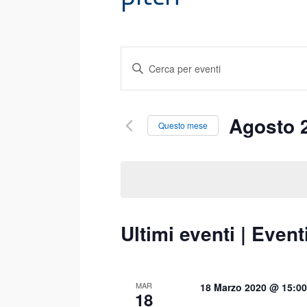
Eventi
Inserisci
Ricerca
Parola
Chiave.
e
Cerca
Agosto 
Questo mese
viste
Eventi
Seleziona
Navigazione
per
la
Parola
data.
Chiave.
Ultimi eventi | Event
MAR
18 Marzo 2020 @ 15:00
18