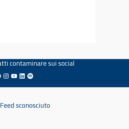
atti contaminare sui social
cebook
Instagram
YouTube
LinkedIn
Spotify
Feed sconosciuto