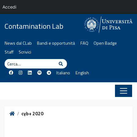
Accedi
Vai al contenuto
Contamination Lab
News dal CLab
Bandi e opportunità
FAQ
Open Badge
Staff
Scrivici
Cerca
Cerca
Italiano
English
Home
cyb+ 2020