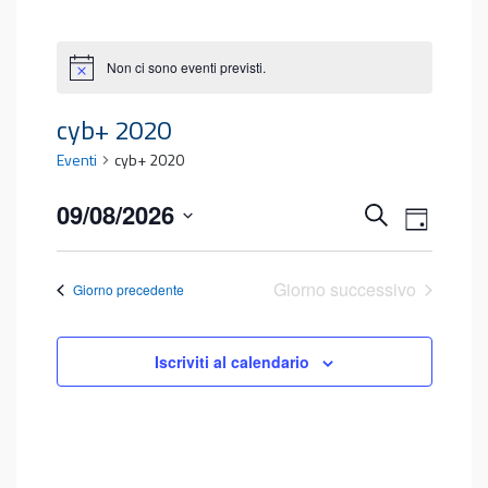
Non ci sono eventi previsti.
cyb+ 2020
Eventi
cyb+ 2020
Eventi
Event
09/08/2026
Cerca
Giorno
Viste
Seleziona
Ricerca
la
Navig
e
Giorno successivo
Giorno precedente
data.
viste
Iscriviti al calendario
Navigaz