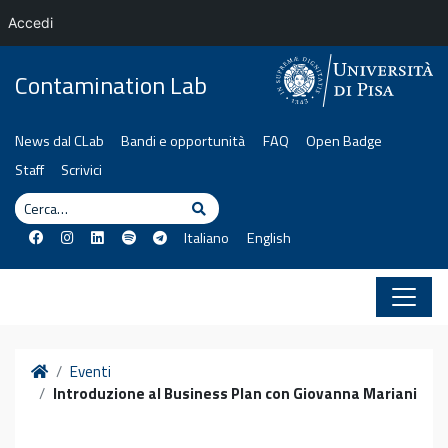
Accedi
Vai al contenuto
Contamination Lab
News dal CLab
Bandi e opportunità
FAQ
Open Badge
Staff
Scrivici
Cerca
Cerca
Italiano
English
Home
Eventi
Introduzione al Business Plan con Giovanna Mariani