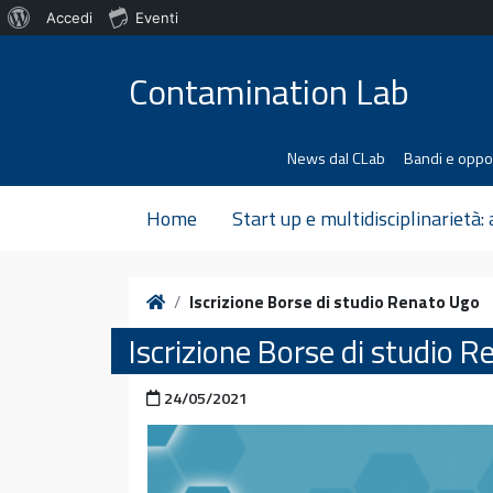
Informazioni
Accedi
Eventi
Vai al contenuto
su
Contamination Lab
WordPress
News dal CLab
Bandi e oppo
Home
Start up e multidisciplinarietà:
Home
Iscrizione Borse di studio Renato Ugo
Iscrizione Borse di studio 
Pubblicato il
24/05/2021