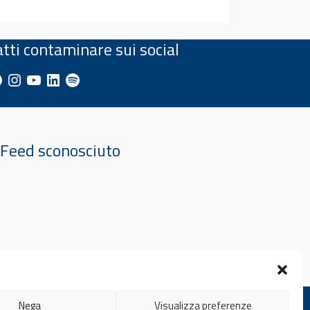
atti contaminare sui social
cebook
Instagram
YouTube
LinkedIn
Spotify
Feed sconosciuto
Privacy Policy
Nega
Visualizza preferenze