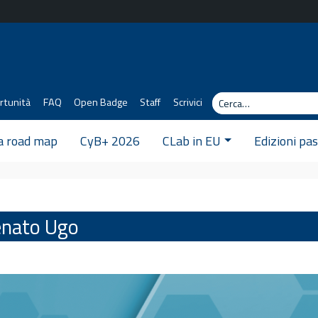
Cerca
rtunità
FAQ
Open Badge
Staff
Scrivici
 a road map
CyB+ 2026
CLab in EU
Edizioni pa
Renato Ugo