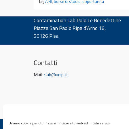
Tag
AIRI
,
borse di studio
,
opportunità
Contamination Lab Polo Le Benedettine
Piazza San Paolo Ripa d’Arno 16,
56126 Pisa
Contatti
Mail:
clab@unipi.it
Usiamo cookie per ottimizzare il nostro sito web ed i nostri servizi.
© 2026
Contamination Lab