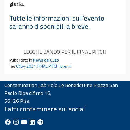
giuria
.
Tutte le informazioni sull’evento
saranno disponibili a breve.
LEGGI IL BANDO PER IL FINAL PITCH
Pubblicato in
News dal CLab
Tag
CYB+ 2021
,
FINAL PITCH
,
premi
Contamination Lab Polo Le Benedettine Piazza San
Paolo Ripa d’Arno 16,
56126 Pisa
Fatti contaminare sui social
Facebook
Instagram
YouTube
LinkedIn
Spotify