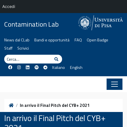
Accedi
Vai al contenuto
Contamination Lab
News dal CLab
Bandi e opportunità
FAQ
Open Badge
Staff
Scrivici
Cerca
Cerca
Italiano
English
Home
In arrivo il Final Pitch del CYB+ 2021
In arrivo il Final Pitch del CYB+