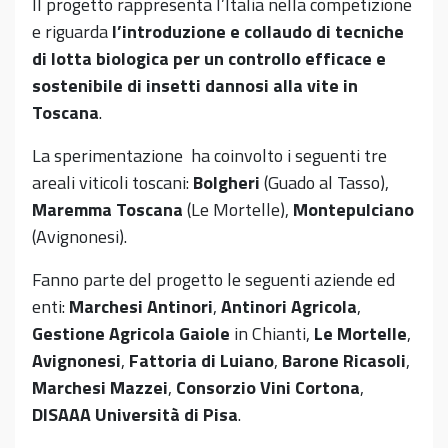
Il progetto rappresenta l’Italia nella competizione
e riguarda
l’introduzione e collaudo di tecniche
di lotta biologica per un controllo efficace e
sostenibile di insetti dannosi alla vite in
Toscana
.
La sperimentazione ha coinvolto i seguenti tre
areali viticoli toscani:
Bolgheri
(Guado al Tasso),
Maremma Toscana
(Le Mortelle),
Montepulciano
(Avignonesi).
Fanno parte del progetto le seguenti aziende ed
enti:
Marchesi Antinori
,
Antinori Agricola
,
Gestione Agricola Gaiole
in Chianti,
Le Mortelle
,
Avignonesi
,
Fattoria di Luiano
,
Barone Ricasoli
,
Marchesi Mazzei
,
Consorzio Vini Cortona
,
DISAAA Università di Pisa
.