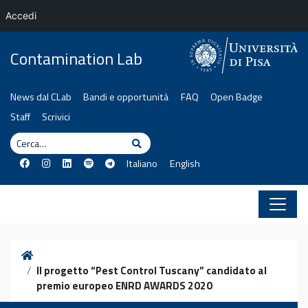
Accedi
Vai al contenuto
Contamination Lab
News dal CLab
Bandi e opportunità
FAQ
Open Badge
Staff
Scrivici
Cerca
Cerca
Italiano
English
Home
Il progetto “Pest Control Tuscany” candidato al
premio europeo ENRD AWARDS 2020