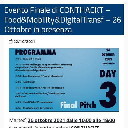
Evento Finale di CONTHACKT –
Food&Mobility&DigitalTransf – 26
Ottobre in presenza
Pubblicato il
22/10/2021
Martedì
26 ottobre 2021 dalle 10:00 alle 18:00
si svolgerà l’evento finale di
CONTHACKT –