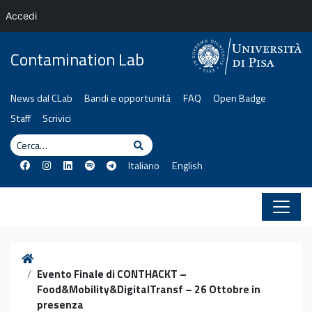
Accedi
Vai al contenuto
Contamination Lab
News dal CLab
Bandi e opportunità
FAQ
Open Badge
Staff
Scrivici
Cerca
Cerca
Italiano
English
Home
Evento Finale di CONTHACKT –
Food&Mobility&DigitalTransf – 26 Ottobre in
presenza