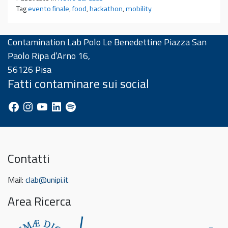
Tag
evento finale
,
food
,
hackathon
,
mobility
Contamination Lab Polo Le Benedettine Piazza San
Paolo Ripa d’Arno 16,
56126 Pisa
Fatti contaminare sui social
Facebook
Instagram
YouTube
LinkedIn
Spotify
Contatti
Mail:
clab@unipi.it
Area Ricerca