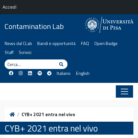
Accedi
Vai al contenuto
Contamination Lab
News dal CLab
Bandi e opportunità
FAQ
Open Badge
Staff
Scrivici
Cerca
Cerca
Italiano
English
Home
CYB+ 2021 entra nel vivo
CYB+ 2021 entra nel vivo