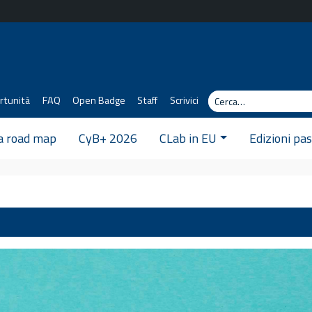
Cerca
rtunità
FAQ
Open Badge
Staff
Scrivici
 a road map
CyB+ 2026
CLab in EU
Edizioni pa