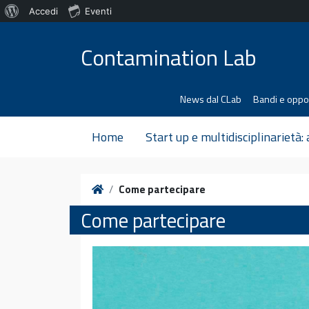
Informazioni
Accedi
Eventi
Vai al contenuto
su
Contamination Lab
WordPress
News dal CLab
Bandi e oppo
Home
Start up e multidisciplinarietà:
Home
Come partecipare
Come partecipare