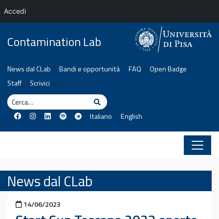
Accedi
Vai al contenuto
Contamination Lab
News dal CLab
Bandi e opportunità
FAQ
Open Badge
Staff
Scrivici
Cerca
Cerca
Italiano
English
News dal CLab
Pubblicato il
14/06/2023