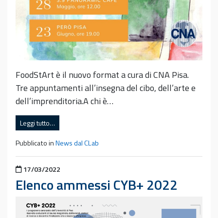
FoodStArt è il nuovo format a cura di CNA Pisa.
Tre appuntamenti all’insegna del cibo, dell’arte e
dell’imprenditoria.A chi è…
Leggi tutto…
Pubblicato in
News dal CLab
Pubblicato il
17/03/2022
Elenco ammessi CYB+ 2022