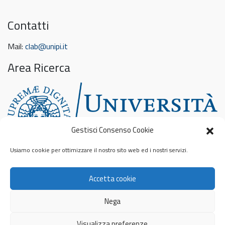
Contatti
Mail:
clab@unipi.it
Area Ricerca
Gestisci Consenso Cookie
Usiamo cookie per ottimizzare il nostro sito web ed i nostri servizi.
Feed sconosciuto
Accetta cookie
Privacy & Cookies: This site uses cookies. By continuing to use this
website, you agree to their use.
To find out more, including how to control cookies, see here:
Nega
Informativa sui cookie
© 2026
Contamination Lab
Privacy Policy
Visualizza preferenze
Cookie Policy