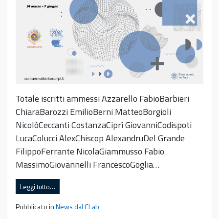
Totale iscritti ammessi Azzarello FabioBarbieri
ChiaraBarozzi EmilioBerni MatteoBorgioli
NicolòCeccanti CostanzaCiprì GiovanniCodispoti
LucaColucci AlexChiscop AlexandruDel Grande
FilippoFerrante NicolaGiammusso Fabio
MassimoGiovannelli FrancescoGoglia…
Leggi tutto…
Pubblicato in
News dal CLab