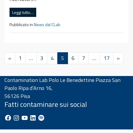
Leggi tutto…
Pubblicato in
News dal CLab
«
1
…
3
4
5
6
7
…
17
»
Contamination Lab Polo Le Benedettine Piazza San
Paolo Ripa d’Arno 16,
56126 Pisa
Fatti contaminare sui social
Facebook
Instagram
YouTube
LinkedIn
Spotify