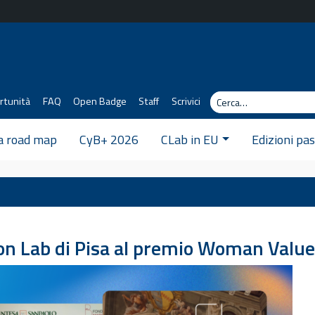
Cerca
rtunità
FAQ
Open Badge
Staff
Scrivici
 a road map
CyB+ 2026
CLab in EU
Edizioni pa
on Lab di Pisa al premio Woman Val