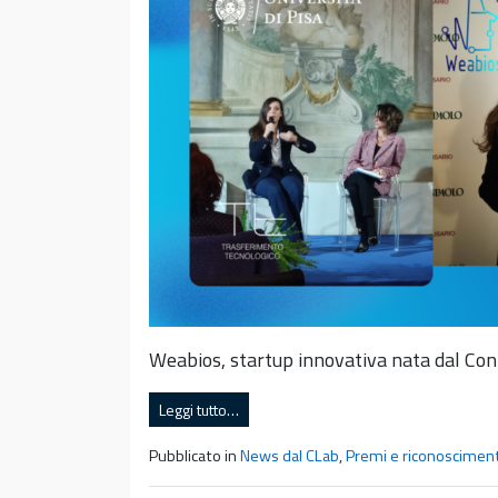
Weabios, startup innovativa nata dal Cont
Leggi tutto…
Pubblicato in
News dal CLab
,
Premi e riconosciment