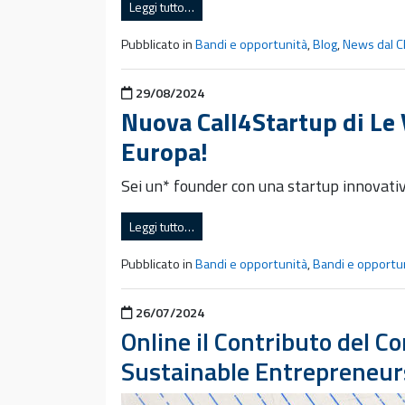
Leggi tutto…
Pubblicato in
Bandi e opportunità
,
Blog
,
News dal C
Pubblicato il
29/08/2024
Nuova Call4Startup di Le V
Europa!
Sei un* founder con una startup innovativ
Leggi tutto…
Pubblicato in
Bandi e opportunità
,
Bandi e opportu
Pubblicato il
26/07/2024
Online il Contributo del C
Sustainable Entrepreneur