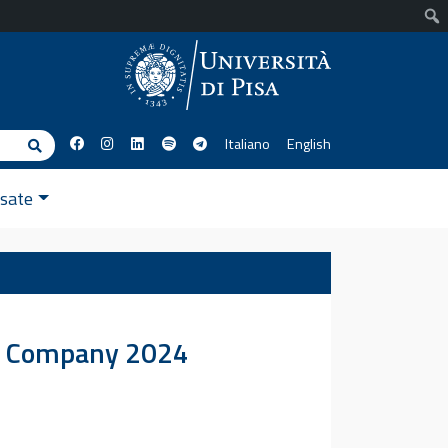
Italiano
English
Cerca
ssate
ue Company 2024