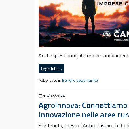
Anche quest’anno, il Premio Cambiamenti 
Leggi tutto…
Pubblicato in
Bandi e opportunità
Pubblicato il
16/07/2024
AgroInnova: Connettiamo I
innovazione nelle aree ru
Si è tenuto, presso l’Antico Ristoro Le 