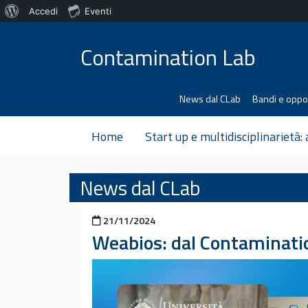
Informazioni
Accedi
Eventi
Vai al contenuto
su
Contamination Lab
WordPress
News dal CLab
Bandi e oppo
Home
Start up e multidisciplinarietà:
News dal CLab
Pubblicato il
21/11/2024
Weabios: dal Contaminati