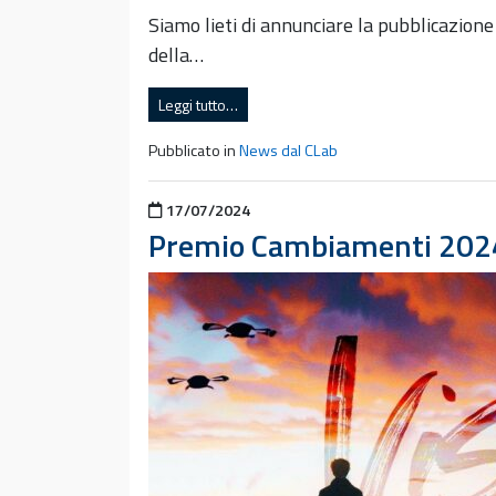
Siamo lieti di annunciare la pubblicazion
della…
Leggi tutto…
Pubblicato in
News dal CLab
Pubblicato il
17/07/2024
Premio Cambiamenti 2024: 