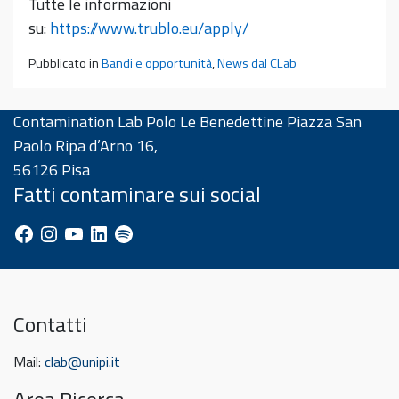
Tutte le informazioni
su:
https://www.trublo.eu/apply/
Pubblicato in
Bandi e opportunità
,
News dal CLab
Contamination Lab Polo Le Benedettine Piazza San
Paolo Ripa d’Arno 16,
56126 Pisa
Fatti contaminare sui social
Facebook
Instagram
YouTube
LinkedIn
Spotify
Contatti
Mail:
clab@unipi.it