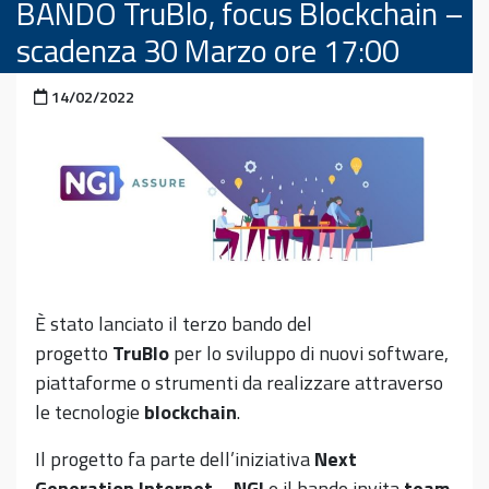
BANDO TruBlo, focus Blockchain –
scadenza 30 Marzo ore 17:00
Pubblicato il
14/02/2022
È stato lanciato il terzo bando del
progetto
TruBlo
per lo sviluppo di nuovi software,
piattaforme o strumenti da realizzare attraverso
le tecnologie
blockchain
.
Il progetto fa parte dell’iniziativa
Next
Generation Internet – NGI
e il bando invita
team