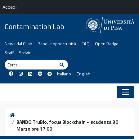
Accedi
Vai al contenuto
Contamination Lab
News dal CLab
Bandi e opportunità
FAQ
Open Badge
Staff
Scrivici
Cerca
Cerca
Italiano
English
Home
BANDO TruBlo, focus Blockchain – scadenza 30
Marzo ore 17:00