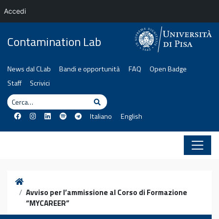
Accedi
Vai al contenuto
Contamination Lab
News dal CLab
Bandi e opportunità
FAQ
Open Badge
Staff
Scrivici
Cerca
Cerca
Italiano
English
Home
Avviso per l’ammissione al Corso di Formazione
“MYCAREER”