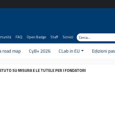
Cerca
rtunità
FAQ
Open Badge
Staff
Scrivici
 a road map
CyB+ 2026
CLab in EU
Edizioni pa
ATUTO SU MISURA E LE TUTELE PER I FONDATORI