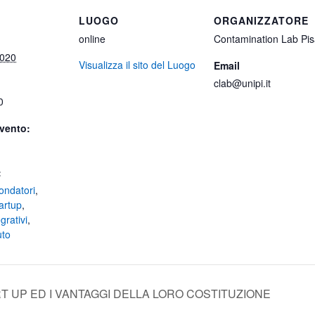
LUOGO
ORGANIZZATORE
online
Contamination Lab Pi
2020
Visualizza il sito del Luogo
Email
clab@unipi.it
0
vento:
:
fondatori
,
artup
,
grativi
,
uto
T UP ED I VANTAGGI DELLA LORO COSTITUZIONE