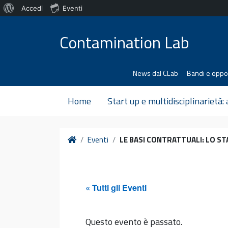
Informazioni
Accedi
Eventi
Vai al contenuto
su
Contamination Lab
WordPress
News dal CLab
Bandi e oppo
Home
Start up e multidisciplinarietà:
Home
Eventi
LE BASI CONTRATTUALI: LO ST
« Tutti gli Eventi
Questo evento è passato.