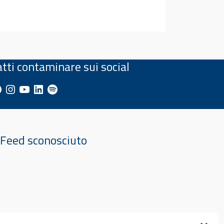
atti contaminare sui social
cebook
Instagram
YouTube
LinkedIn
Spotify
Feed sconosciuto