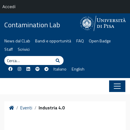
Accedi
Vai al contenuto
Contamination Lab
News dal CLab
Bandi e opportunità
FAQ
Open Badge
Staff
Scrivici
Cerca
Cerca
Italiano
English
Home
Eventi
Industria 4.0