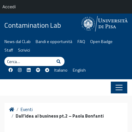
Accedi
Vai al contenuto
Contamination Lab
News dal CLab
Bandi e opportunità
FAQ
Open Badge
Staff
Scrivici
Cerca
Cerca
Italiano
English
Home
Eventi
Dall’idea al business pt.2 – Paola Bonfanti