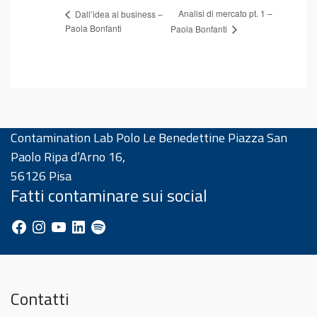
Analisi di mercato pt. 1 –
Dall’idea al business –
Paola Bonfanti
Paola Bonfanti
Contamination Lab Polo Le Benedettine Piazza San
Paolo Ripa d’Arno 16,
56126 Pisa
Fatti contaminare sui social
Facebook
Instagram
YouTube
LinkedIn
Spotify
Contatti