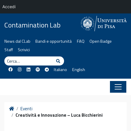
Accedi
Vai al contenuto
Contamination Lab
News dal CLab
Bandi e opportunità
FAQ
Open Badge
Staff
Scrivici
Cerca
Cerca
Italiano
English
Home
Eventi
Creatività e Innovazione – Luca Bicchierini