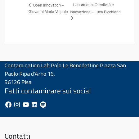
Laboratorio: Creatività e
Open Innovation –
Giovanni Maria Volpato
Innovazione – Luca Bicchierini
Contamination Lab Polo Le Benedettine Piazza San
Paolo Ripa d’Arno 16,
56126 Pisa
Fatti contaminare sui social
Facebook
Instagram
YouTube
LinkedIn
Spotify
Contatti