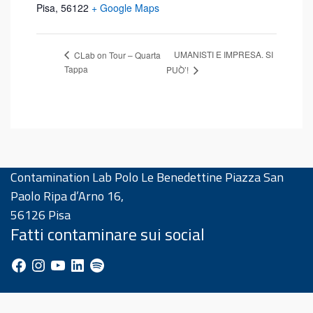
Pisa
,
56122
+ Google Maps
UMANISTI E IMPRESA. SI
CLab on Tour – Quarta
Tappa
PUÒ’!
Contamination Lab Polo Le Benedettine Piazza San
Paolo Ripa d’Arno 16,
56126 Pisa
Fatti contaminare sui social
Facebook
Instagram
YouTube
LinkedIn
Spotify