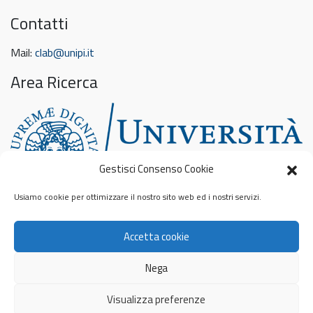
Contatti
Mail:
clab@unipi.it
Area Ricerca
Gestisci Consenso Cookie
Usiamo cookie per ottimizzare il nostro sito web ed i nostri servizi.
Feed sconosciuto
Accetta cookie
Privacy & Cookies: This site uses cookies. By continuing to use this
website, you agree to their use.
To find out more, including how to control cookies, see here:
Nega
Informativa sui cookie
© 2026
Contamination Lab
Privacy Policy
Visualizza preferenze
Cookie Policy