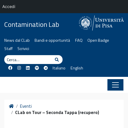
Accedi
Vai al contenuto
Contamination Lab
News dal CLab
Bandi e opportunità
FAQ
Open Badge
Staff
Scrivici
Cerca
Cerca
Italiano
English
Home
Eventi
CLab on Tour – Seconda Tappa (recupero)