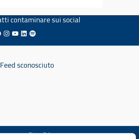
atti contaminare sui social
cebook
Instagram
YouTube
LinkedIn
Spotify
Feed sconosciuto
Privacy Policy