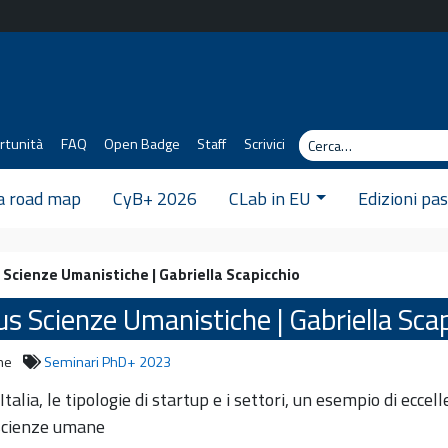
Cerca
rtunità
FAQ
Open Badge
Staff
Scrivici
 a road map
CyB+ 2026
CLab in EU
Edizioni pa
 Scienze Umanistiche | Gabriella Scapicchio
s Scienze Umanistiche | Gabriella Sca
ne
Seminari PhD+ 2023
talia, le tipologie di startup e i settori, un esempio di ecc
e scienze umane