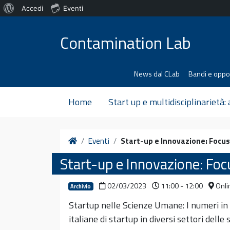
Informazioni
Accedi
Eventi
Vai al contenuto
su
Contamination Lab
WordPress
News dal CLab
Bandi e oppo
Home
Start up e multidisciplinarietà:
Home
Eventi
Start-up e Innovazione: Focus
Start-up e Innovazione: Focu
02/03/2023
11:00 - 12:00
Onli
Archivio
Startup nelle Scienze Umane: I numeri in I
italiane di startup in diversi settori dell