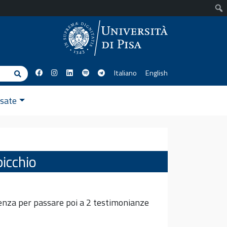
Italiano
English
Cerca
ssate
picchio
ellenza per passare poi a 2 testimonianze