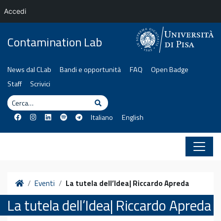
Accedi
Vai al contenuto
Contamination Lab
News dal CLab
Bandi e opportunità
FAQ
Open Badge
Staff
Scrivici
Cerca
Cerca
Italiano
English
Home
Eventi
La tutela dell’Idea| Riccardo Apreda
La tutela dell’Idea| Riccardo Apreda