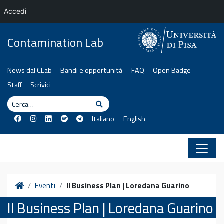
Accedi
Vai al contenuto
Contamination Lab
News dal CLab
Bandi e opportunità
FAQ
Open Badge
Staff
Scrivici
Cerca
Cerca
Italiano
English
Home
Eventi
Il Business Plan | Loredana Guarino
Il Business Plan | Loredana Guarino