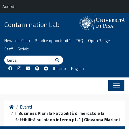
Accedi
Vai al contenuto
Contamination Lab
News dal CLab
Bandi e opportunità
FAQ
Open Badge
Staff
Scrivici
Cerca
Cerca
Italiano
English
Home
Eventi
Il Business Plan: la Fattibilità di mercato e la
fattibilità sul piano interno pt. 1 | Giovanna Mariani