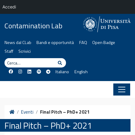
Accedi
Vai al contenuto
Contamination Lab
News dal CLab
Bandi e opportunità
FAQ
Open Badge
Staff
Scrivici
Cerca
Cerca
Italiano
English
Home
Eventi
Final Pitch – PhD+ 2021
Final Pitch – PhD+ 2021