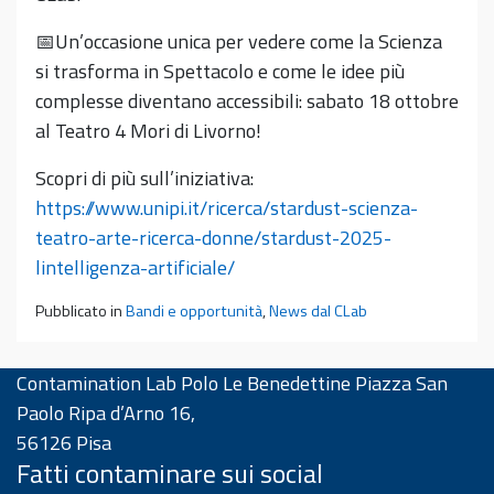
📅Un’occasione unica per vedere come la Scienza
si trasforma in Spettacolo e come le idee più
complesse diventano accessibili: sabato 18 ottobre
al Teatro 4 Mori di Livorno!
Scopri di più sull’iniziativa:
https://www.unipi.it/ricerca/stardust-scienza-
teatro-arte-ricerca-donne/stardust-2025-
lintelligenza-artificiale/
Pubblicato in
Bandi e opportunità
,
News dal CLab
Contamination Lab Polo Le Benedettine Piazza San
Paolo Ripa d’Arno 16,
56126 Pisa
Fatti contaminare sui social