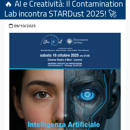
🔥 AI e Creatività: Il Contamination
Lab incontra STARDust 2025! 🚀
Pubblicato il
09/10/2025