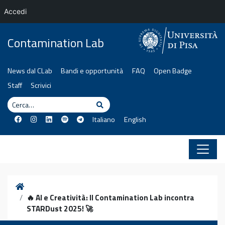
Accedi
Vai al contenuto
Contamination Lab
News dal CLab
Bandi e opportunità
FAQ
Open Badge
Staff
Scrivici
Cerca
Cerca
Italiano
English
Home
🔥 AI e Creatività: Il Contamination Lab incontra
STARDust 2025! 🚀